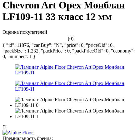
Chevron Art Орех Монблан
LF109-11 33 класс 12 мм
Оценка покупателей
(0)
{ "id": 11876, "canBuy": "N", "price": 0, "priceOld": 0,
"packSize": 1.232, "packPrice": 0, "packPriceOld": 0, "economy":
0, "number": 1 }
[]
Премиальность бренда: