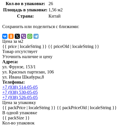
Кол-во в упаковке:
26
Площадь в упаковке:
1,56 м2
Страна:
Китай
Сохранить или поделиться с близкими:
Цена за м2
{{ price | localeString }}
{{ priceOld | localeString }}
Товар отсутствует
Уточнить наличие и цену
Адреса:
ул. Фрунзе, 153/1
ул. Красных партизан, 106
ул. Ивана Шкабуры,8
Телефоны:
+7 (938) 514-05-05
+7 (938) 530-05-05
+7 (938) 526-05-05
Цена за упаковку
{{ packPrice | localeString }}
{{ packPriceOld | localeString }}
В одной упаковке
{{ packSize }}
Кол-во упаковок