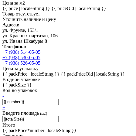
Цена за м2
{{ price | localeString }}
{{ priceOld | localeString }}
Товар отсутствует
Уточнить наличие и цену
Адреса:
ул. Фрунзе, 153/1
ул. Красных партизан, 106
ул. Ивана Шкабуры,8
Телефоны:
+7 (938) 514-05-05
+7 (938) 530-05-05
+7 (938) 526-05-05
Цена за упаковку
{{ packPrice | localeString }}
{{ packPriceOld | localeString }}
В одной упаковке
{{ packSize }}
Кол-во упаковок
-
+
Введите площадь
(м2)
Итого
{{ packPrice*number | localeString }}
Экономия