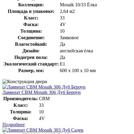
Коллекция:
Mosaik 10/33 Ёлка
Площадь в упаковке:
2,64 м2
Класс:
33
Фаска:
4V
Толщина:
10
Соединение:
Замковое
Влагостойкий:
Да
Дизайн:
английская ёлка
Подогрев пола:
Да
Экологический стандарт:
E1
Размер, мм:
600 х 100 х 10 мм
Ламинат CBM Mosaik 306 Дуб Бероун
Производитель:
CBM
Класс:
33
Толщина:
10
Фаска:
4V
Подробнее