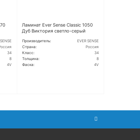
170
Ламинат Ever Sense Classic 1050
Дуб Виктория светло-серый
 SENSE
Производитель:
EVER SENSE
Россия
Страна:
Россия
34
Класс:
34
8
Толщина:
8
4V
Фаска:
4V
ПОДРОБНЕЕ