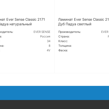
ат Ever Sense Classic 2171
Ламинат Ever Sense Classic 2
Падуа натуральный
Дуб Падуа светлый
водитель:
EVER SENSE
Производитель:
EVER
а:
Россия
Страна:
:
34
Класс:
на:
8
Толщина:
:
4V
Фаска:
РОБНЕЕ
ПОДРОБНЕЕ