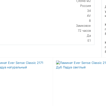
1,9948 м2
Россия
34
4V
8
Замковое
72 часов
Да
E1