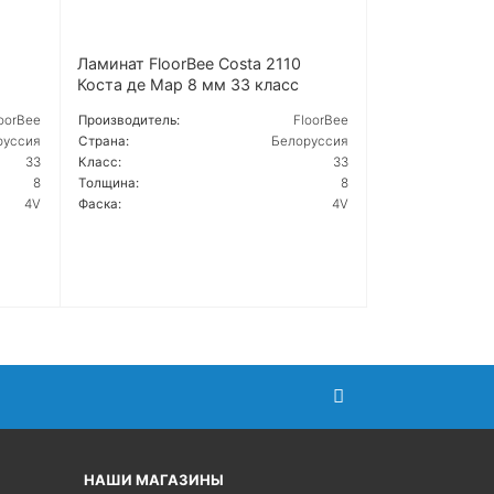
Ламинат FloorBee Costa 2110
Коста де Мар 8 мм 33 класс
oorBee
Производитель:
FloorBee
руссия
Страна:
Белоруссия
33
Класс:
33
8
Толщина:
8
4V
Фаска:
4V
ПОДРОБНЕЕ
НАШИ МАГАЗИНЫ