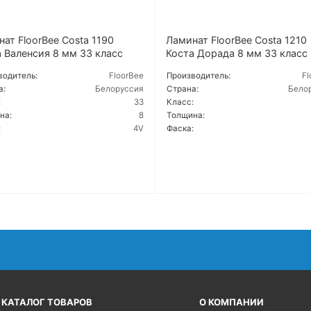
ат FloorBee Costa 1190
Ламинат FloorBee Costa 1210
 Валенсия 8 мм 33 класс
Коста Дорада 8 мм 33 класс
водитель:
FloorBee
Производитель:
Fl
а:
Белоруссия
Страна:
Бело
:
33
Класс:
на:
8
Толщина:
:
4V
Фаска:
РОБНЕЕ
ПОДРОБНЕЕ
КАТАЛОГ ТОВАРОВ
О КОМПАНИИ