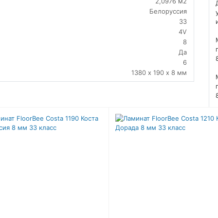
2,0976 м2
Белоруссия
33
4V
8
Да
6
1380 х 190 х 8 мм