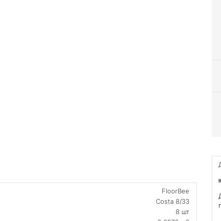
FloorBee
Costa 8/33
8 шт