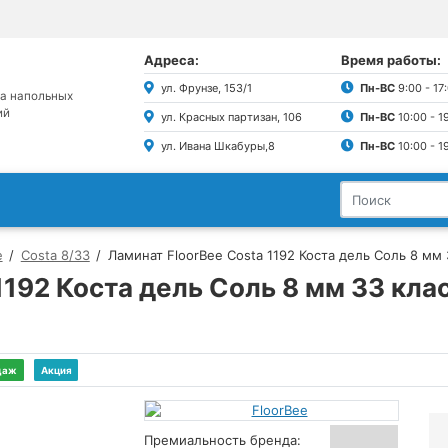
Адреса:
Время работы:
ул. Фрунзе, 153/1
Пн-ВС
9:00 - 17
а напольных
ий
ул. Красных партизан, 106
Пн-ВС
10:00 - 1
ул. Ивана Шкабуры,8
Пн-ВС
10:00 - 1
e
Costa 8/33
Ламинат FloorBee Costa 1192 Коста дель Соль 8 мм 
1192 Коста дель Соль 8 мм 33 кла
даж
Акция
Премиальность бренда: