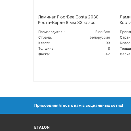
Ламинат FloorBee Costa 2030
Ламин
Коста-Верде 8 мм 33 класс
Коста
Производитель:
FloorBee
Произ
Страна:
Белоруссия
Стран
Класс:
33
Класс
Толщина:
8
Толщи
Фаска:
4V
Фаска
ПОДРОБНЕЕ
ПОД
Присоединяйтесь к нам в социальных сетях!
ETALON