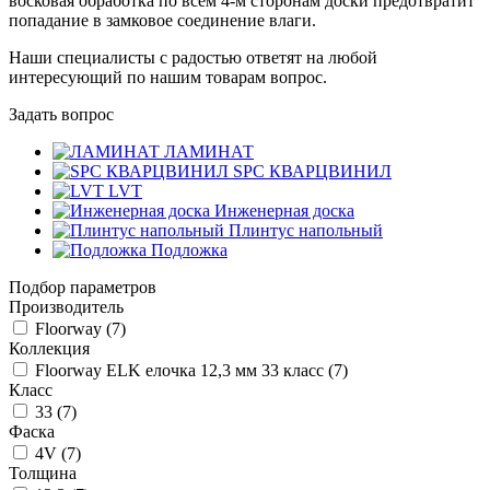
восковая обработка по всем 4-м сторонам доски предотвратит
попадание в замковое соединение влаги.
Наши специалисты с радостью ответят на любой
интересующий по нашим товарам вопрос.
Задать вопрос
ЛАМИНАТ
SPC КВАРЦВИНИЛ
LVT
Инженерная доска
Плинтус напольный
Подложка
Подбор параметров
Производитель
Floorway (
7
)
Коллекция
Floorway ELK елочка 12,3 мм 33 класс (
7
)
Класс
33 (
7
)
Фаска
4V (
7
)
Толщина