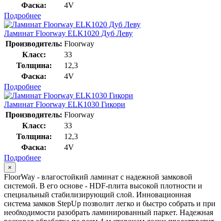
Фаска:
4V
Подробнее
Ламинат Floorway ELK1020 Дуб Леву
Производитель:
Floorway
Класс:
33
Толщина:
12,3
Фаска:
4V
Подробнее
Ламинат Floorway ELK1030 Гикори
Производитель:
Floorway
Класс:
33
Толщина:
12,3
Фаска:
4V
Подробнее
×
FloorWay - влагостойкий ламинат с надежной замковой
системой. В его основе - HDF-плита высокой плотности и
специальный стабилизирующий слой. Инновационная
система замков StepUp позволит легко и быстро собрать и при
необходимости разобрать ламинированный паркет. Надежная