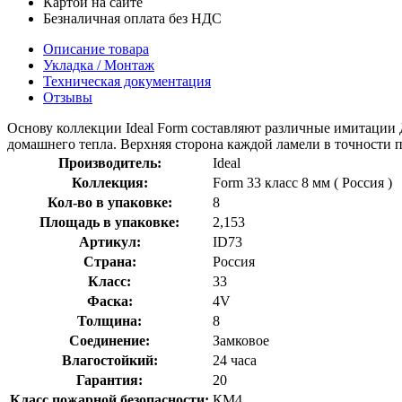
Картой на сайте
Безналичная оплата без НДС
Описание товара
Укладка / Монтаж
Техническая документация
Отзывы
Основу коллекции Ideal Form составляют различные имитации 
домашнего тепла. Верхняя сторона каждой ламели в точности 
Производитель:
Ideal
Коллекция:
Form 33 класс 8 мм ( Россия )
Кол-во в упаковке:
8
Площадь в упаковке:
2,153
Артикул:
ID73
Страна:
Россия
Класс:
33
Фаска:
4V
Толщина:
8
Соединение:
Замковое
Влагостойкий:
24 часа
Гарантия:
20
Класс пожарной безопасности:
КМ4