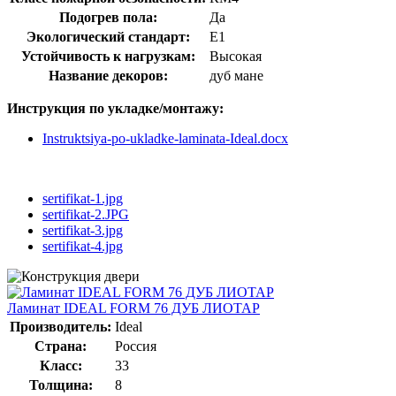
Подогрев пола:
Да
Экологический стандарт:
E1
Устойчивость к нагрузкам:
Высокая
Название декоров:
дуб мане
Инструкция по укладке/монтажу:
Instruktsiya-po-ukladke-laminata-Ideal.docx
sertifikat-1.jpg
sertifikat-2.JPG
sertifikat-3.jpg
sertifikat-4.jpg
Ламинат IDEAL FORM 76 ДУБ ЛИОТАР
Производитель:
Ideal
Страна:
Россия
Класс:
33
Толщина:
8