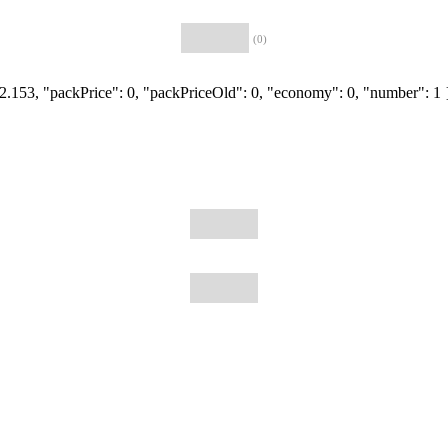
(0)
: 2.153, "packPrice": 0, "packPriceOld": 0, "economy": 0, "number": 1 