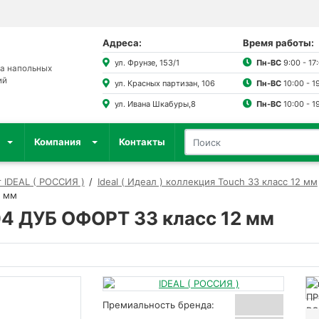
Адреса:
Время работы:
ул. Фрунзе, 153/1
Пн-ВС
9:00 - 17
а напольных
ий
ул. Красных партизан, 106
Пн-ВС
10:00 - 1
ул. Ивана Шкабуры,8
Пн-ВС
10:00 - 1
Компания
Контакты
 IDEAL ( РОССИЯ )
Ideal ( Идеал ) коллекция Touch 33 класс 12 мм
2 мм
4 ДУБ ОФОРТ 33 класс 12 мм
Премиальность бренда: