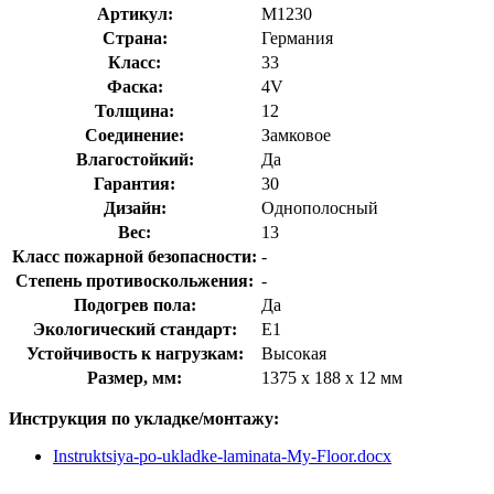
Артикул:
M1230
Страна:
Германия
Класс:
33
Фаска:
4V
Толщина:
12
Соединение:
Замковое
Влагостойкий:
Да
Гарантия:
30
Дизайн:
Однополосный
Вес:
13
Класс пожарной безопасности:
-
Степень противоскольжения:
-
Подогрев пола:
Да
Экологический стандарт:
E1
Устойчивость к нагрузкам:
Высокая
Размер, мм:
1375 х 188 х 12 мм
Инструкция по укладке/монтажу:
Instruktsiya-po-ukladke-laminata-My-Floor.docx