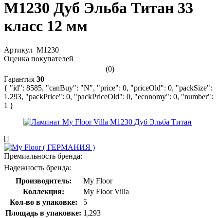
M1230 Дуб Эльба Титан 33
класс 12 мм
Артикул
M1230
Оценка покупателей
(0)
Гарантия
30
{ "id": 8585, "canBuy": "N", "price": 0, "priceOld": 0, "packSize":
1.293, "packPrice": 0, "packPriceOld": 0, "economy": 0, "number":
1 }
[]
Премиальность бренда:
Надежность бренда:
Производитель:
My Floor
Коллекция:
My Floor Villa
Кол-во в упаковке:
5
Площадь в упаковке:
1,293