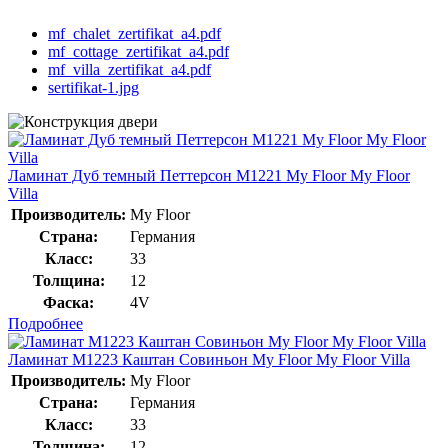
mf_chalet_zertifikat_a4.pdf
mf_cottage_zertifikat_a4.pdf
mf_villa_zertifikat_a4.pdf
sertifikat-1.jpg
Ламинат Дуб темный Петтерсон M1221 My Floor My Floor
Villa
Производитель:
My Floor
Страна:
Германия
Класс:
33
Толщина:
12
Фаска:
4V
Подробнее
Ламинат M1223 Каштан Совиньон My Floor My Floor Villa
Производитель:
My Floor
Страна:
Германия
Класс:
33
Толщина:
12