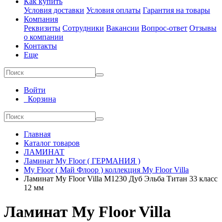
Как купить
Условия доставки
Условия оплаты
Гарантия на товары
Компания
Реквизиты
Сотрудники
Вакансии
Вопрос-ответ
Отзывы
о компании
Контакты
Еще
Войти
Корзина
Главная
Каталог товаров
ЛАМИНАТ
Ламинат My Floor ( ГЕРМАНИЯ )
My Floor ( Май Флоор ) коллекция My Floor Villa
Ламинат My Floor Villa M1230 Дуб Эльба Титан 33 класс
12 мм
Ламинат My Floor Villa