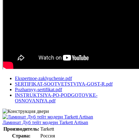
Ekspertnoe-zaklyuchenie.pdf
SERTIFIKAT-SOOTVETSTVIYA-GOST-R.pdf
Pozharnyy-sertifikat.pdf
INSTRUKTSIYA-PO-PODGOTOVKE-
OSNOVANIYA.pdf
Ламинат Дуб тейт модерн Tarkett Artisan
Производитель:
Tarkett
Страна:
Россия