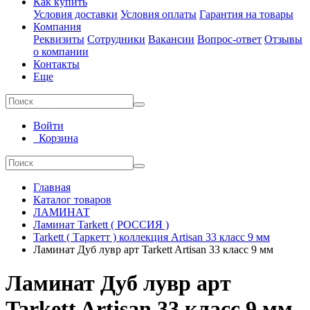
Как купить
Условия доставки
Условия оплаты
Гарантия на товары
Компания
Реквизиты
Сотрудники
Вакансии
Вопрос-ответ
Отзывы
о компании
Контакты
Еще
Войти
Корзина
Главная
Каталог товаров
ЛАМИНАТ
Ламинат Tarkett ( РОССИЯ )
Tarkett ( Таркетт ) коллекция Artisan 33 класс 9 мм
Ламинат Дуб лувр арт Tarkett Artisan 33 класс 9 мм
Ламинат Дуб лувр арт
Tarkett Artisan 33 класс 9 мм