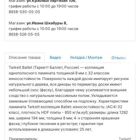
Магазин:
ул.Красных партизан 106
,
график работы с 10:00 до 19:00 часов
8938-530-05-05
Магазин:
ул.Ивана Шкабуры 8,
график работы с 10:00 до 19:00 часов
8938-526-05-05
Описание товара
Видео
Укладка / Монтаж
Отзывы
Tarkett Ballet (Таркетт Баллет, Россия) — коллекция
однополосного ламината толщиной 8 мм с 32 классом
износостойкости. Поверхность каждой доски имитирует рисунок
натурального дерева, все декоры по периметру доски имеют
небольшой скос (фаску), благодаря чему усиливается внешнее
сходство с натуральным массивным полом. Укладывается
замковым (плавающим) способом на подложку. Характеристики
ламината Tarkett коллекция Ballet: износостойкость: (AC4) 32
класс, плотность HDF плиты - 850 кг/м.куб; размеры: длина 1292
мм, ширина 194 мм, толщина 8 мм; 4-х сторонняя крашеная
фаска; глубокое тиснение в регистре; гарантия при
использовании в домашних условиях: 25 лет.
Производитель:
Tarkett