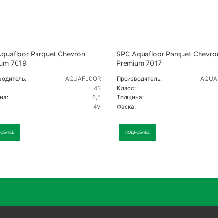
quafloor Parquet Chevron
SPC Aquafloor Parquet Chevro
um 7019
Premium 7017
водитель:
AQUAFLOOR
Производитель:
AQUA
:
43
Класс:
на:
6,5
Толщина:
:
4V
Фаска:
РОБНЕЕ
ПОДРОБНЕЕ