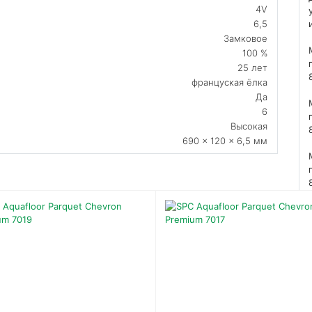
4V
6,5
Замковое
100 %
25 лет
француская ёлка
Да
6
Высокая
690 × 120 × 6,5 мм