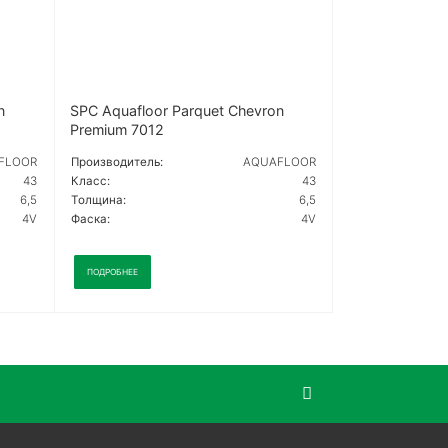
n
SPC Aquafloor Parquet Chevron
Premium 7012
FLOOR
Производитель:
AQUAFLOOR
43
Класс:
43
6,5
Толщина:
6,5
4V
Фаска:
4V
ПОДРОБНЕЕ