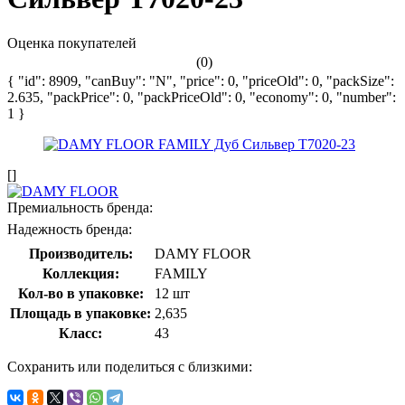
Оценка покупателей
(0)
{ "id": 8909, "canBuy": "N", "price": 0, "priceOld": 0, "packSize":
2.635, "packPrice": 0, "packPriceOld": 0, "economy": 0, "number":
1 }
[]
Премиальность бренда:
Надежность бренда:
Производитель:
DAMY FLOOR
Коллекция:
FAMILY
Кол-во в упаковке:
12 шт
Площадь в упаковке:
2,635
Класс:
43
Сохранить или поделиться с близкими: