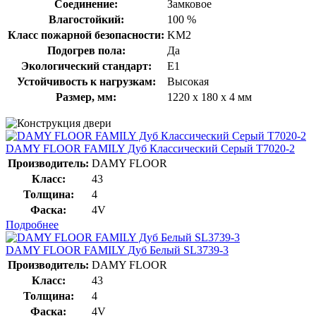
Соединение:
Замковое
Влагостойкий:
100 %
Класс пожарной безопасности:
KM2
Подогрев пола:
Да
Экологический стандарт:
E1
Устойчивость к нагрузкам:
Высокая
Размер, мм:
1220 х 180 х 4 мм
DAMY FLOOR FAMILY Дуб Классический Серый T7020-2
Производитель:
DAMY FLOOR
Класс:
43
Толщина:
4
Фаска:
4V
Подробнее
DAMY FLOOR FAMILY Дуб Белый SL3739-3
Производитель:
DAMY FLOOR
Класс:
43
Толщина:
4
Фаска:
4V