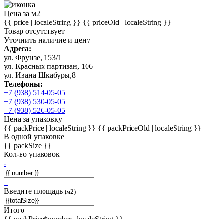
Цена за м2
{{ price | localeString }}
{{ priceOld | localeString }}
Товар отсутствует
Уточнить наличие и цену
Адреса:
ул. Фрунзе, 153/1
ул. Красных партизан, 106
ул. Ивана Шкабуры,8
Телефоны:
+7 (938) 514-05-05
+7 (938) 530-05-05
+7 (938) 526-05-05
Цена за упаковку
{{ packPrice | localeString }}
{{ packPriceOld | localeString }}
В одной упаковке
{{ packSize }}
Кол-во упаковок
-
+
Введите площадь
(м2)
Итого
{{ packPrice*number | localeString }}