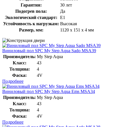
Гарантия:
30 лет
Подогрев пола:
Да
Экологический стандарт:
E1
Устойчивость к нагрузкам:
Высокая
Размер, мм:
1120 х 151 х 4 мм
Виниловый пол SPC My Step Aqua Sado MSA39
Производитель:
My Step Aqua
Класс:
43
Толщина:
4
Фаска:
4V
Подробнее
Виниловый пол SPC My Step Aqua Ems MSA34
Производитель:
My Step Aqua
Класс:
43
Толщина:
4
Фаска:
4V
Подробнее