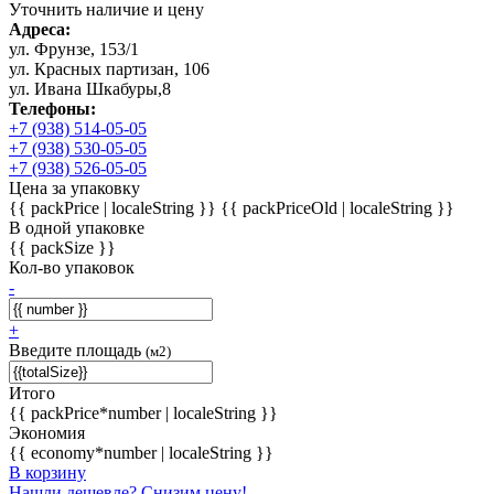
Уточнить наличие и цену
Адреса:
ул. Фрунзе, 153/1
ул. Красных партизан, 106
ул. Ивана Шкабуры,8
Телефоны:
+7 (938) 514-05-05
+7 (938) 530-05-05
+7 (938) 526-05-05
Цена за упаковку
{{ packPrice | localeString }}
{{ packPriceOld | localeString }}
В одной упаковке
{{ packSize }}
Кол-во упаковок
-
+
Введите площадь
(м2)
Итого
{{ packPrice*number | localeString }}
Экономия
{{ economy*number | localeString }}
В корзину
Нашли дешевле? Снизим цену!