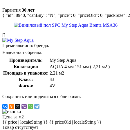
Гарантия
30 лет
{ "id": 8940, "canBuy": "N", "price": 0, "priceOld": 0, "packSize": 
[]
Премиальность бренда:
Надежность бренда:
Производитель:
My Step Aqua
Коллекция:
AQUA 4 мм 151 мм ( 2,21 м2 )
Площадь в упаковке:
2,21 м2
Класс:
43
Фаска:
4V
Сохранить или поделиться с близкими:
Цена за м2
{{ price | localeString }}
{{ priceOld | localeString }}
Товар отсутствует