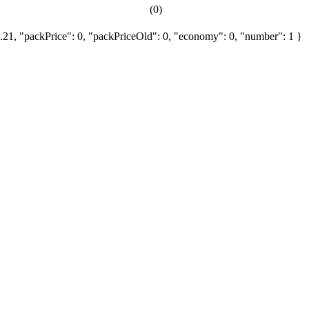
(0)
2.21, "packPrice": 0, "packPriceOld": 0, "economy": 0, "number": 1 }