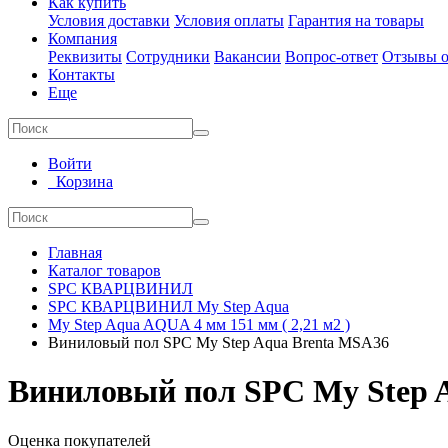
Как купить
Условия доставки
Условия оплаты
Гарантия на товары
Компания
Реквизиты
Сотрудники
Вакансии
Вопрос-ответ
Отзывы о
Контакты
Еще
Войти
Корзина
Главная
Каталог товаров
SPC КВАРЦВИНИЛ
SPC КВАРЦВИНИЛ My Step Aqua
My Step Aqua AQUA 4 мм 151 мм ( 2,21 м2 )
Виниловый пол SPC My Step Aqua Brenta MSA36
Виниловый пол SPC My Step 
Оценка покупателей