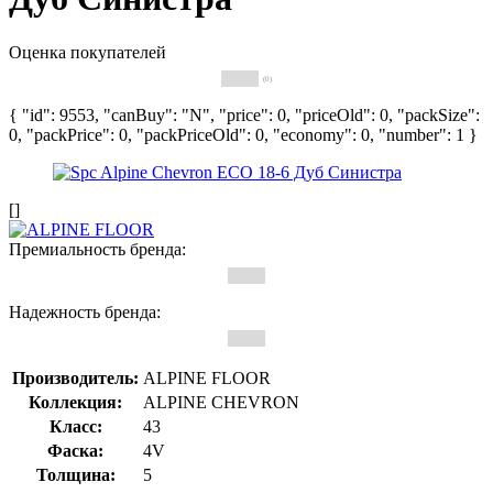
Оценка покупателей
(0)
{ "id": 9553, "canBuy": "N", "price": 0, "priceOld": 0, "packSize":
0, "packPrice": 0, "packPriceOld": 0, "economy": 0, "number": 1 }
[]
Премиальность бренда:
Надежность бренда:
Производитель:
ALPINE FLOOR
Коллекция:
ALPINE CHEVRON
Класс:
43
Фаска:
4V
Толщина:
5